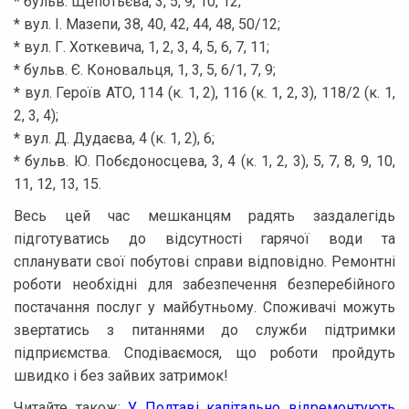
* бульв. Щепотьєва, 3, 5, 9, 10, 12;
* вул. І. Мазепи, 38, 40, 42, 44, 48, 50/12;
* вул. Г. Хоткевича, 1, 2, 3, 4, 5, 6, 7, 11;
* бульв. Є. Коновальця, 1, 3, 5, 6/1, 7, 9;
* вул. Героїв АТО, 114 (к. 1, 2), 116 (к. 1, 2, 3), 118/2 (к. 1,
2, 3, 4);
* вул. Д. Дудаєва, 4 (к. 1, 2), 6;
* бульв. Ю. Побєдоносцева, 3, 4 (к. 1, 2, 3), 5, 7, 8, 9, 10,
11, 12, 13, 15.
Весь цей час мешканцям радять заздалегідь
підготуватись до відсутності гарячої води та
спланувати свої побутові справи відповідно. Ремонтні
роботи необхідні для забезпечення безперебійного
постачання послуг у майбутньому. Споживачі можуть
звертатись з питаннями до служби підтримки
підприємства. Сподіваємося, що роботи пройдуть
швидко і без зайвих затримок!
Читайте також:
У Полтаві капітально відремонтують