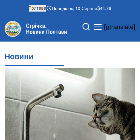
Понеділок, 10 Серпня
44.76
Полтава
[gtranslate]
Новини