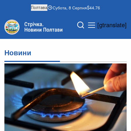
Субота, 8 Серпня
44.76
Полтава
[gtranslate]
Новини