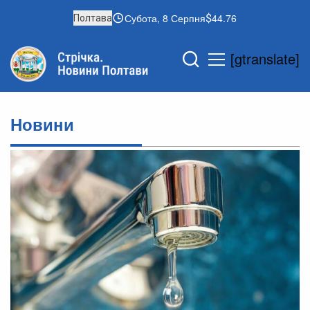
Субота, 8 Серпня
44.76
Полтава
[gtranslate]
Новини