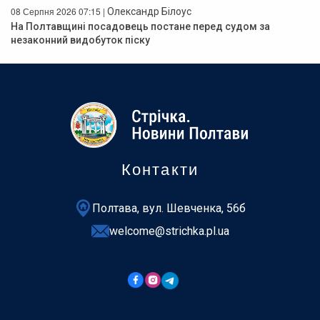
08 Серпня 2026 07:15 |
Олександр Білоус
На Полтавщині посадовець постане перед судом за
незаконний видобуток піску
Контакти
Полтава, вул. Шевченка, 56б
welcome@strichka.pl.ua