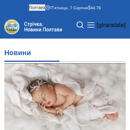
П’ятниця, 7 Серпня
44.76
Полтава
[gtranslate]
Новини