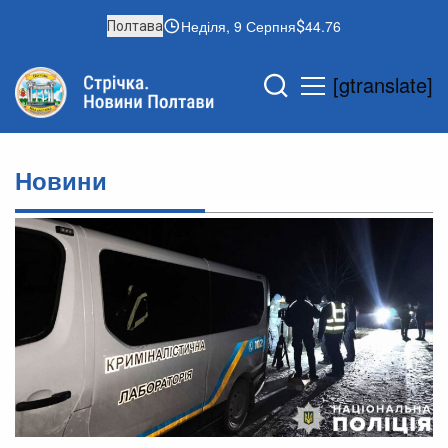
Неділя, 9 Серпня
44.76
Полтава
[gtranslate]
Новини