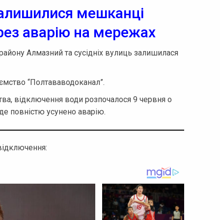
залишилися мешканці
рез аварію на мережах
орайону Алмазний та сусідніх вулиць залишилася
ємство “Полтававодоканал”.
тва, відключення води розпочалося 9 червня о
буде повністю усунено аварію.
 відключення: