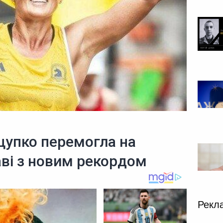
цупко перемогла на
аві з новим рекордом
Рекл