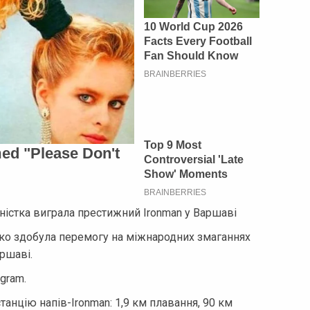
ністка виграла престижний Ironman у Варшаві
пко здобула перемогу на міжнародних змаганнях
аршаві.
gram.
танцію напів-Ironman: 1,9 км плавання, 90 км