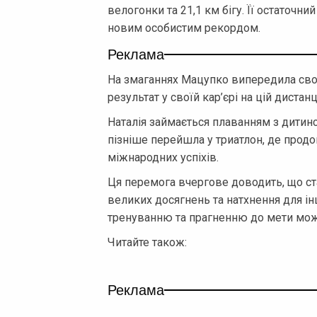
велогонки та 21,1 км бігу. Її остаточни
новим особистим рекордом.
Реклама
На змаганнях Мацупко випередила сво
результат у своїй кар’єрі на цій дистанці
Наталія займається плаванням з дитинст
пізніше перейшла у триатлон, де продо
міжнародних успіхів.
Ця перемога вчергове доводить, що ст
великих досягнень та натхнення для інш
тренуванню та прагненню до мети можна
Читайте також:
Реклама