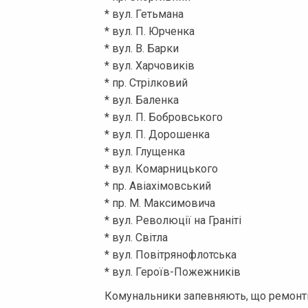
* вул. Гетьмана
* вул. П. Юрченка
* вул. В. Барки
* вул. Харчовиків
* пр. Стрілковий
* вул. Баленка
* вул. П. Бобровського
* вул. П. Дорошенка
* вул. Глущенка
* вул. Комарницького
* пр. Авіахімовський
* пр. М. Максимовича
* вул. Революції на Граніті
* вул. Світла
* вул. Повітрянофлотська
* вул. Героїв-Пожежників
Комунальники запевняють, що ремонтн