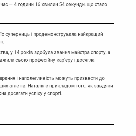
й час — 4 години 16 хвилин 54 секунди, що стало
їх суперниць і продемонструвала найкращий
ї.
ва, у 14 років здобула звання майстра спорту, а
вжила свою професійну кар’єру і досягла
арання і наполегливість можуть призвести до
их атлетів. Наталія є прикладом того, як завдяки
 досягати успіху у спорті.