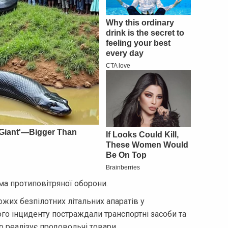
ема протиповітряної оборони.
жих безпілотних літальних апаратів у
го інциденту постраждали транспортні засоби та
 реалізує продовольчі товари.