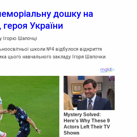
меморіальну дошку на
 героя України
у Ігорю Шапочці
льноосвітньої школи №4 відбулося відкриття
ка цього навчального закладу Ігоря Шапочки.