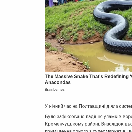
У нічний час на Полтавщині діяла сист
Було зафіксовано падіння уламків воро
Кременчуцькому районі. Внаслідок цьо
приміщення одного з супермаркетів, що