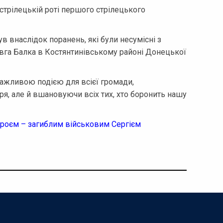
стрілецькій роті першого стрілецького
ув внаслідок поранень, які були несумісні з
вга Балка в Костянтинівському районі Донецької
ажливою подією для всієї громади,
я, але й вшановуючи всіх тих, хто боронить нашу
ероєм – загиблим військовим Сергієм