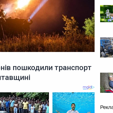
нів пошкодили транспорт
лтавщині
Рекл