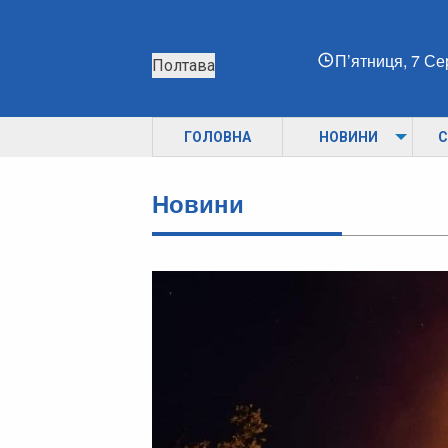
П’ятниця, 7 С
Полтава
ГОЛОВНА
НОВИНИ
С
Новини