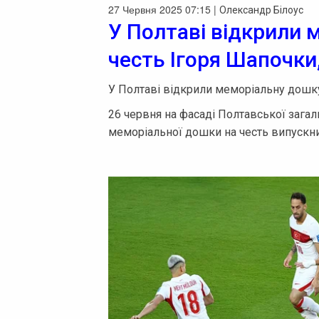
27 Червня 2025 07:15 |
Олександр Білоус
У Полтаві відкрили 
честь Ігоря Шапочки,
У Полтаві відкрили меморіальну дошк
26 червня на фасаді Полтавської зага
меморіальної дошки на честь випускни