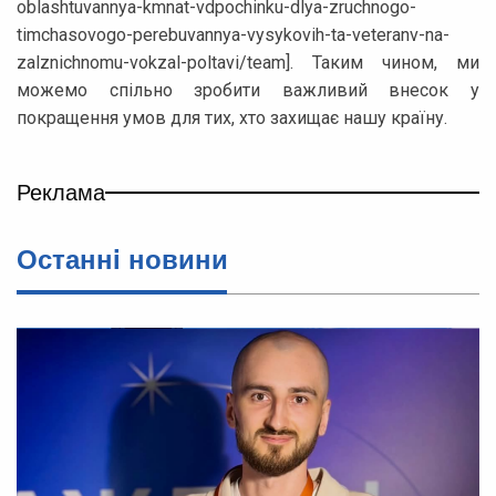
oblashtuvannya-kmnat-vdpochinku-dlya-zruchnogo-
timchasovogo-perebuvannya-vysykovih-ta-veteranv-na-
zalznichnomu-vokzal-poltavi/team]. Таким чином, ми
можемо спільно зробити важливий внесок у
покращення умов для тих, хто захищає нашу країну.
Реклама
Останнi новини