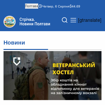
Четвер, 6 Серпня
44.69
Полтава
[gtranslate]
Новини