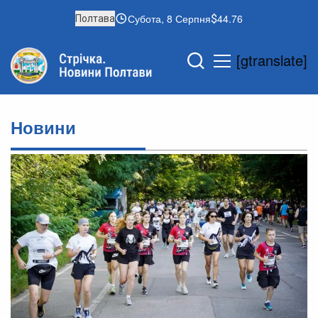
Субота, 8 Серпня
44.76
Полтава
[gtranslate]
Новини