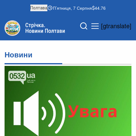
П’ятниця, 7 Серпня
44.76
Полтава
[gtranslate]
Новини