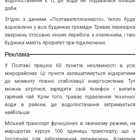
водопостачання є ті, де вода не подавалася більше
доби.
Згідно з даними «Полтаватеплоенерго», тепло буде
відновлено у всіх будинках громади. Триває перевірка
звернень стосовно нічних перебоїв з опаленням, і такі
будинки мають пріоритет при підключенні.
Реклама
У Полтаві працює 60 пунктів незламності в усіх
мікрорайонах. Ці пункти залишатимуться відкритими
до моменту повної стабілізації енергосистеми. Тут
можна зігрітися, зарядити свій телефон і випити
гарячий чай. Крім того, триває підвезення технічної
води в райони, де водопостачання затримується
найбільше.
Міський транспорт функціонує в звичному режимі, на
маршрутах курсує 100 одиниць транспорту, що є
достатнім для забезпечення перевезень. Компанія