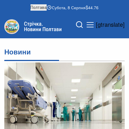
Субота, 8 Серпня
44.76
Полтава
[gtranslate]
Новини