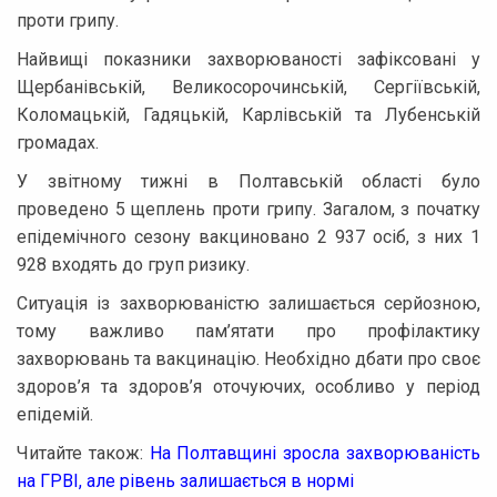
проти грипу.
Найвищі показники захворюваності зафіксовані у
Щербанівській, Великосорочинській, Сергіївській,
Коломацькій, Гадяцькій, Карлівській та Лубенській
громадах.
У звітному тижні в Полтавській області було
проведено 5 щеплень проти грипу. Загалом, з початку
епідемічного сезону вакциновано 2 937 осіб, з них 1
928 входять до груп ризику.
Ситуація із захворюваністю залишається серйозною,
тому важливо пам’ятати про профілактику
захворювань та вакцинацію. Необхідно дбати про своє
здоров’я та здоров’я оточуючих, особливо у період
епідемій.
Читайте також:
На Полтавщині зросла захворюваність
на ГРВІ, але рівень залишається в нормі