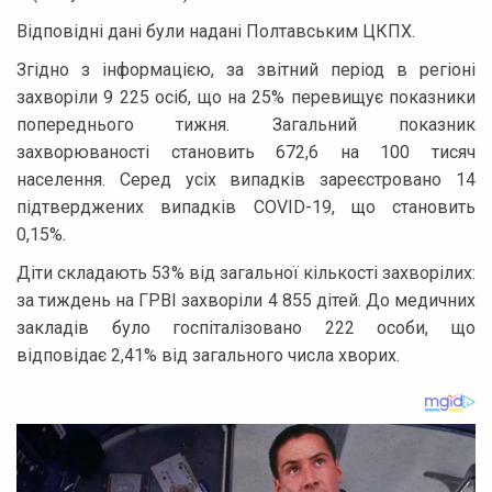
Відповідні дані були надані Полтавським ЦКПХ.
Згідно з інформацією, за звітний період в регіоні
захворіли 9 225 осіб, що на 25% перевищує показники
попереднього тижня. Загальний показник
захворюваності становить 672,6 на 100 тисяч
населення. Серед усіх випадків зареєстровано 14
підтверджених випадків COVID-19, що становить
0,15%.
Діти складають 53% від загальної кількості захворілих:
за тиждень на ГРВІ захворіли 4 855 дітей. До медичних
закладів було госпіталізовано 222 особи, що
відповідає 2,41% від загального числа хворих.