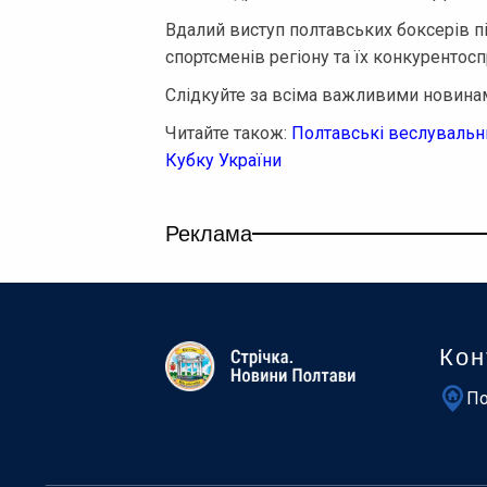
Вдалий виступ полтавських боксерів п
спортсменів регіону та їх конкурентос
Слідкуйте за всіма важливими новинам
Читайте також:
Полтавські веслувальни
Кубку України
Реклама
Кон
По