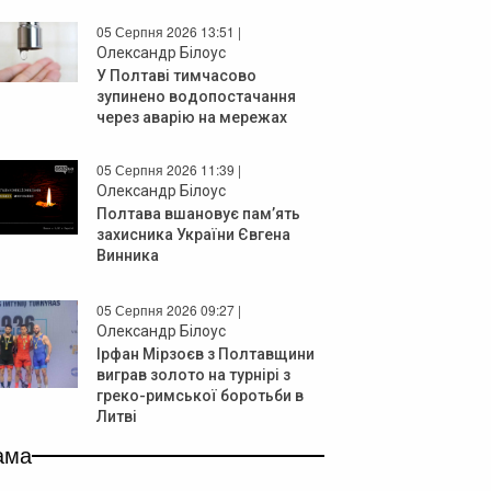
05 Серпня 2026 13:51 |
Олександр Білоус
У Полтаві тимчасово
зупинено водопостачання
через аварію на мережах
05 Серпня 2026 11:39 |
Олександр Білоус
Полтава вшановує пам’ять
захисника України Євгена
Винника
05 Серпня 2026 09:27 |
Олександр Білоус
Ірфан Мірзоєв з Полтавщини
виграв золото на турнірі з
греко-римської боротьби в
Литві
ама