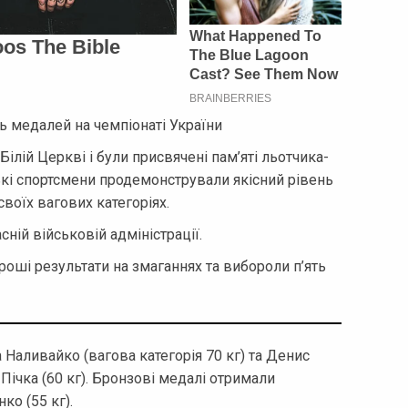
 медалей на чемпіонаті України
Білій Церкві і були присвячені пам’яті льотчика-
кі спортсмени продемонстрували якісний рівень
своїх вагових категоріях.
ній військовій адміністрації.
оші результати на змаганнях та вибороли п’ять
Наливайко (вагова категорія 70 кг) та Денис
Пічка (60 кг). Бронзові медалі отримали
о (55 кг).