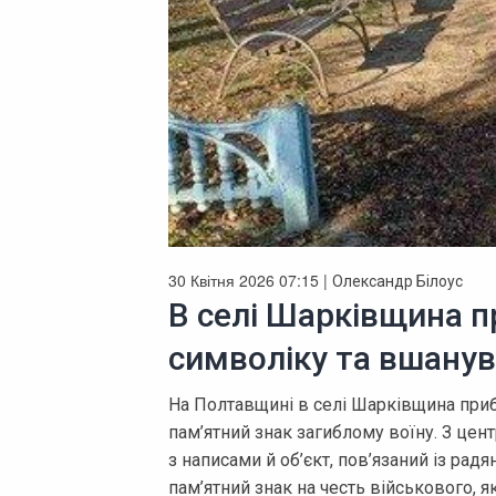
30 Квітня 2026 07:15 |
Олександр Білоус
В селі Шарківщина 
символіку та вшанув
На Полтавщині в селі Шарківщина при
пам’ятний знак загиблому воїну. З цен
з написами й об’єкт, пов’язаний із рад
пам’ятний знак на честь військового, я