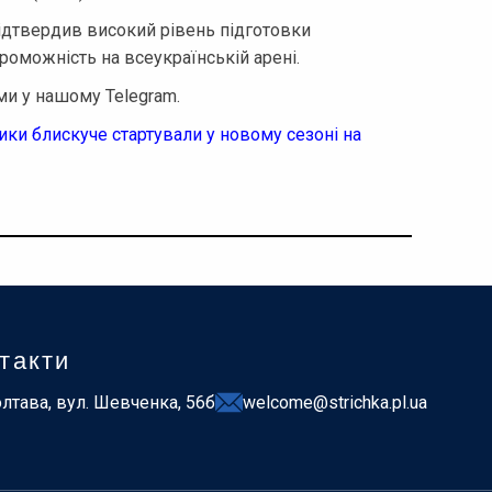
ідтвердив високий рівень підготовки
проможність на всеукраїнській арені.
и у нашому Telegram.
ки блискуче стартували у новому сезоні на
такти
лтава, вул. Шевченка, 56б
welcome@strichka.pl.ua