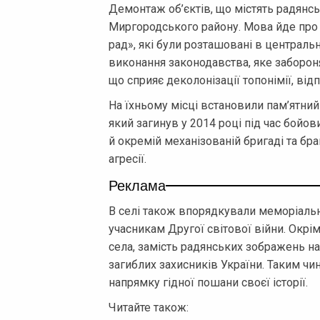
Демонтаж об’єктів, що містять радянсь
Миргородського району. Мова йде про с
рад», які були розташовані в централь
виконання законодавства, яке забороня
що сприяє деколонізації топонімії, ві
На їхньому місці встановили пам’ятний
який загинув у 2014 році під час бойов
й окремій механізованій бригаді та брав
агресії.
Реклама
В селі також впорядкували меморіаль
учасникам Другої світової війни. Окрім
села, замість радянських зображень на
загиблих захисників України. Таким ч
напрямку гідної пошани своєї історії.
Читайте також: