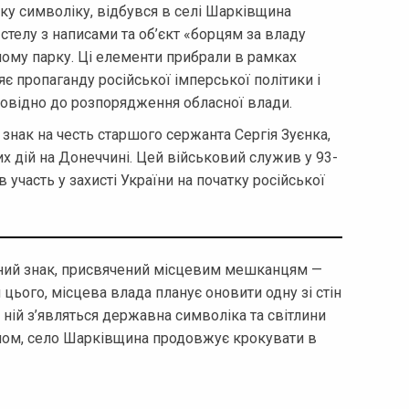
ку символіку, відбувся в селі Шарківщина
телу з написами та об’єкт «борцям за владу
ному парку. Ці елементи прибрали в рамках
є пропаганду російської імперської політики і
дповідно до розпорядження обласної влади.
 знак на честь старшого сержанта Сергія Зуєнка,
их дій на Донеччині. Цей військовий служив у 93-
 участь у захисті України на початку російської
ний знак, присвячений місцевим мешканцям —
 цього, місцева влада планує оновити одну зі стін
 ній з’являться державна символіка та світлини
ином, село Шарківщина продовжує крокувати в