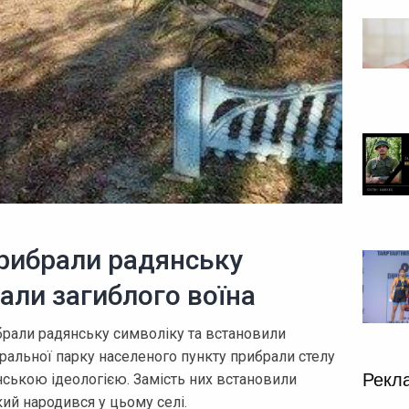
прибрали радянську
али загиблого воїна
брали радянську символіку та встановили
тральної парку населеного пункту прибрали стелу
Рекл
янською ідеологією. Замість них встановили
кий народився у цьому селі.