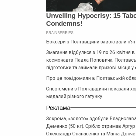
Боксери з Полтавщини завоювали п’ять
Змагання відбулися з 19 по 26 квітня в 
космонавта Павла Поповича. Полтавсь
підготовки та займали призові місця у 
Про це повідомили в Полтавській облас
Спортсмени з Полтавщини показали хор
медалей різного ґатунку.
Реклама
Зокрема, «золото» здобули Владислава 
Деменко (50 кг). Срібло отримав Артур 
Олександр Опанасенко та Маїна Донченк