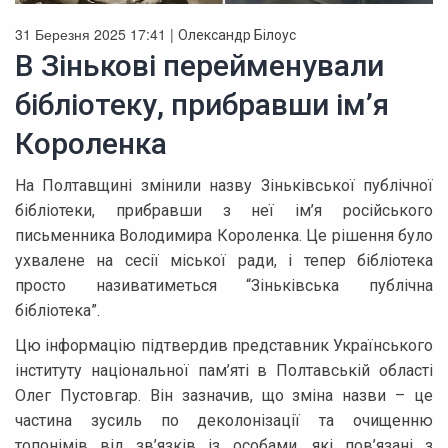
31 Березня 2025 17:41 |
Олександр Білоус
В Зінькові перейменували
бібліотеку, прибравши ім’я
Короленка
На Полтавщині змінили назву Зіньківської публічної
бібліотеки, прибравши з неї ім’я російського
письменника Володимира Короленка. Це рішення було
ухвалене на сесії міської ради, і тепер бібліотека
просто називатиметься “Зіньківська публічна
бібліотека”.
Цю інформацію підтвердив представник Українського
інституту національної пам’яті в Полтавській області
Олег Пустовгар. Він зазначив, що зміна назви – це
частина зусиль по деколонізації та очищенню
топонімів від зв’язків із особами, які пов’язані з