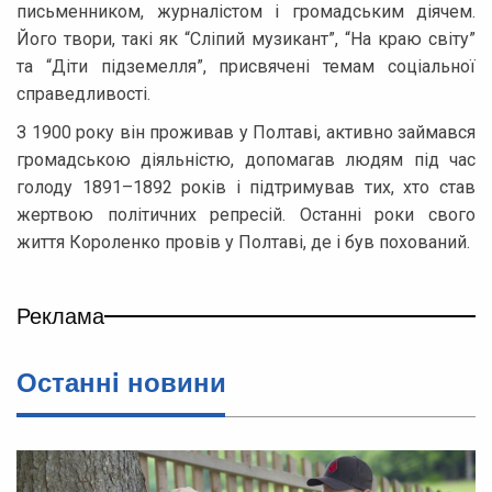
письменником, журналістом і громадським діячем.
Його твори, такі як “Сліпий музикант”, “На краю світу”
та “Діти підземелля”, присвячені темам соціальної
справедливості.
З 1900 року він проживав у Полтаві, активно займався
громадською діяльністю, допомагав людям під час
голоду 1891–1892 років і підтримував тих, хто став
жертвою політичних репресій. Останні роки свого
життя Короленко провів у Полтаві, де і був похований.
Реклама
Останнi новини