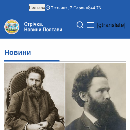
П’ятниця, 7 Серпня
44.76
Полтава
[gtranslate]
Новини