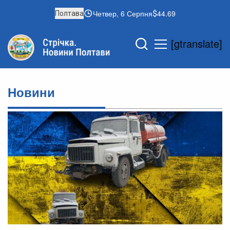
Четвер, 6 Серпня
44.69
Полтава
[gtranslate]
Новини