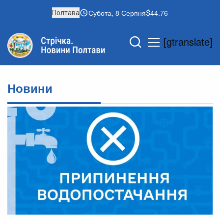
Субота, 8 Серпня
44.76
Полтава
[gtranslate]
Новини