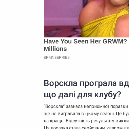
Ворскла програла вд
що далі для клубу?
“Ворскла” зазнала неприємної поразки 
ще не вигравала в цьому сезоні. Це бу
на краще. Відсутність результату викл
Ця поразка стала серйозним ударом дл