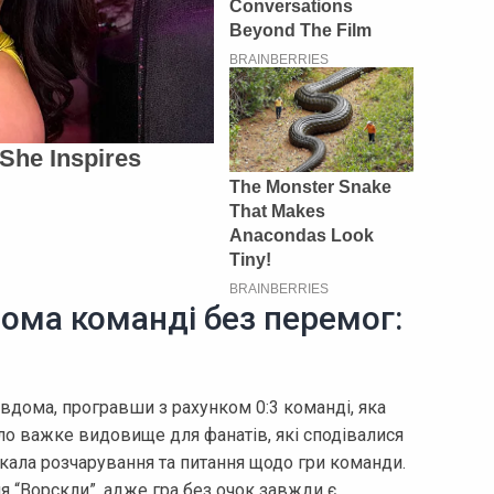
ома команді без перемог:
вдома, програвши з рахунком 0:3 команді, яка
ло важке видовище для фанатів, які сподівалися
икала розчарування та питання щодо гри команди.
я “Ворскли”, адже гра без очок завжди є