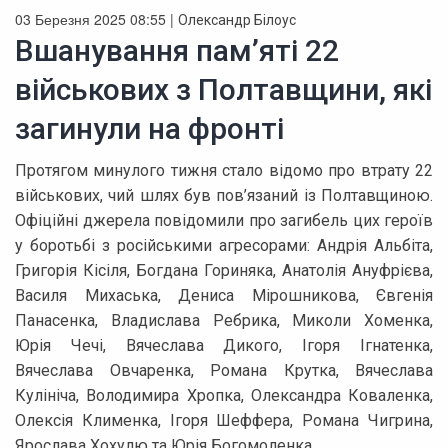
03 Березня 2025 08:55 |
Олександр Білоус
Вшанування пам’яті 22
військових з Полтавщини, які
загинули на фронті
Протягом минулого тижня стало відомо про втрату 22
військових, чий шлях був пов’язаний із Полтавщиною.
Офіційні джерела повідомили про загибель цих героїв
у боротьбі з російськими агресорами: Андрія Альбіта,
Григорія Кісіля, Богдана Гориняка, Анатолія Ануфрієва,
Василя Михаська, Дениса Мірошникова, Євгенія
Панасенка, Владислава Ребрика, Миколи Хоменка,
Юрія Чечі, Вячеслава Дикого, Ігоря Ігнатенка,
Вячеслава Овчаренка, Романа Крутка, Вячеслава
Кулініча, Володимира Хропка, Олександра Коваленка,
Олексія Клименка, Ігоря Шеффера, Романа Чигрина,
Ярослава Хохулю та Юрія Богомоленка.