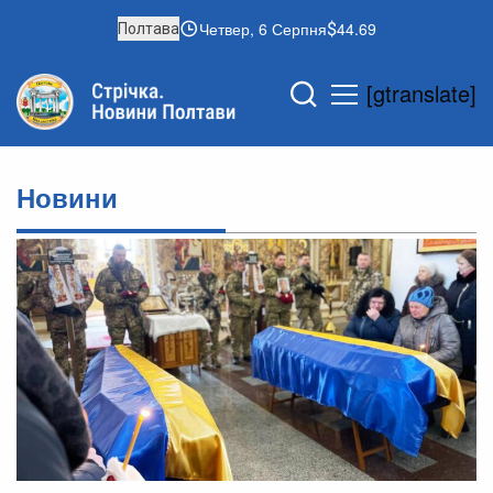
Четвер, 6 Серпня
44.69
Полтава
[gtranslate]
Новини