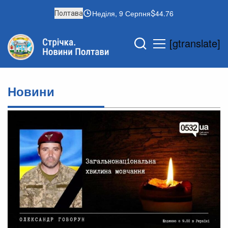
Неділя, 9 Серпня
44.76
Полтава
[gtranslate]
Новини