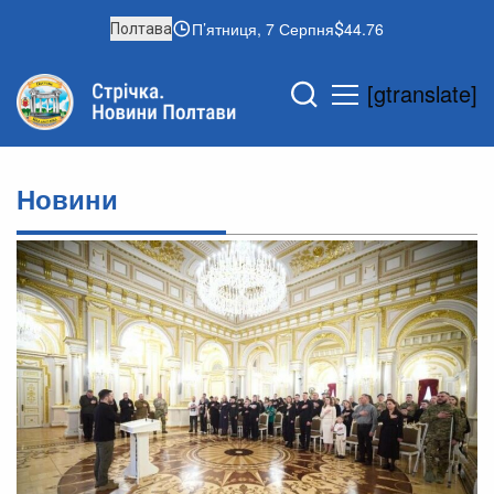
П’ятниця, 7 Серпня
44.76
Полтава
[gtranslate]
Новини