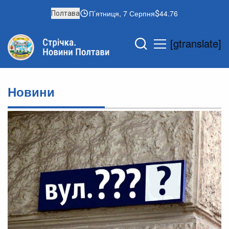
П’ятниця, 7 Серпня
44.76
Полтава
[gtranslate]
Новини