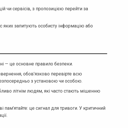
цій чи сервісів, з пропозицією перейти за
час яких запитують особисту інформацію або
ані — це основне правило безпеки.
звернення, обов’язково перевірте всю
безпосередньо з установою чи особою.
бливо літнім людям, які часто стають мішенню
і пам’ятайте: це сигнал для тривоги. У критичний
ції.