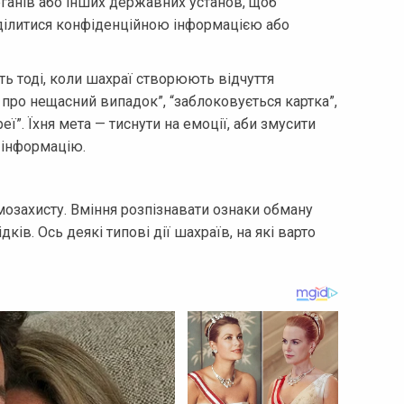
рганів або інших державних установ, щоб
оділитися конфіденційною інформацією або
ь тоді, коли шахраї створюють відчуття
про нещасний випадок”, “заблоковується картка”,
еї”. Їхня мета — тиснути на емоції, аби змусити
 інформацію.
мозахисту. Вміння розпізнавати ознаки обману
ків. Ось деякі типові дії шахраїв, на які варто