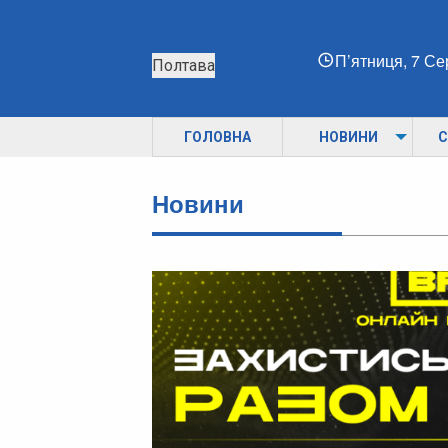
П’ятниця, 7 С
Полтава
ГОЛОВНА
НОВИНИ
С
Новини