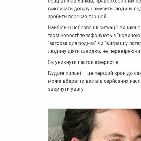
працівників банків, правоохоронних о
викликати довіру і змусити людину п
зробити переказ грошей.
Найбільш небезпечні ситуації виникают
терміновості: телефонують з “новиною 
“загроза для родича” чи “виграш у лотер
людину діяти швидко, не перевіряючи
Як уникнути пасток аферистів
Будьте пильні — це перший крок до са
може вберегти вас від серйозних наслід
звернути увагу: