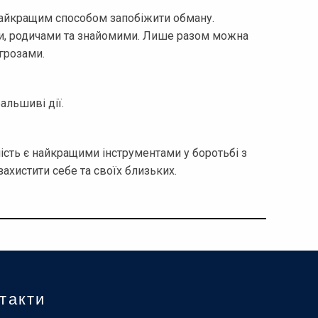
найкращим способом запобіжити обману.
ми, родичами та знайомими. Лише разом можна
грозами.
альшиві дії.
ність є найкращими інструментами у боротьбі з
ахистити себе та своїх близьких.
такти