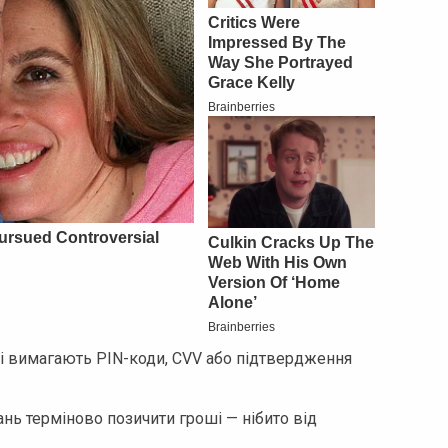
які вимагають PIN-коди, CVV або підтвердження
нь терміново позичити гроші — нібито від