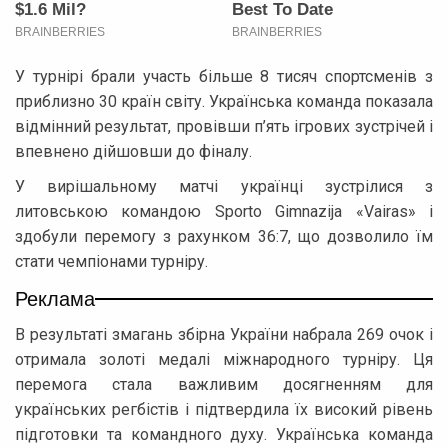
У турнірі брали участь більше 8 тисяч спортсменів з
приблизно 30 країн світу. Українська команда показала
відмінний результат, провівши п’ять ігрових зустрічей і
впевнено дійшовши до фіналу.
У вирішальному матчі українці зустрілися з
литовською командою Sporto Gimnazija «Vairas» і
здобули перемогу з рахунком 36:7, що дозволило їм
стати чемпіонами турніру.
Реклама
В результаті змагань збірна України набрала 269 очок і
отримала золоті медалі міжнародного турніру. Ця
перемога стала важливим досягненням для
українських регбістів і підтвердила їх високий рівень
підготовки та командного духу. Українська команда