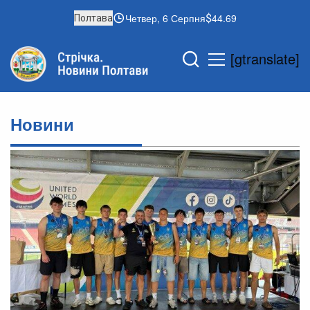
Четвер, 6 Серпня
44.69
Полтава
[gtranslate]
Новини