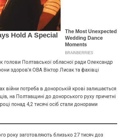
к голови Полтавської обласної ради Олександр
ни здоров’я ОВА Віктор Лисак та фахівці
вах війни потреба в донорській крові залишається
ців, на Полтавщині до донорського руху причетні
році понад 4,2 тисячі осіб стали донорами
ого року заготовляють близько 27 тисяч доз