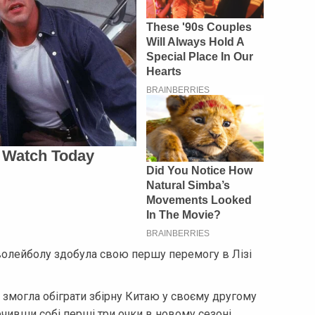
 волейболу здобула свою першу перемогу в Лізі
 змогла обіграти збірну Китаю у своєму другому
ечивши собі перші три очки в новому сезоні.