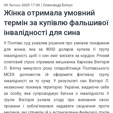
09 Лютого 2025 17:39 |
Олександр Білоус
Жінка отримала умовний
термін за купівлю фальшивої
інвалідності для сина
У Полтаві суд ухвалив рішення про умовне покарання
для жінки, яка за 8000 доларів купила II групу
інвалідності, щоб її син зміг виїхати за кордон. Річний
іспитовий строк отримала мешканка Харкова Вікторія
Л. Влітку минулого року співробітниця Полтавського
МСЕК допомогла їй оформити фіктивну групу
інвалідності за ту суму. У результаті син Вікторії Л.
незаконно покинув територію України, видаючи себе
за особу, яка супроводжує батька з інвалідністю II
групи. Вікторія уклала угоду про визнання своєї
провини і зобов’язалася надавати свідчення проти
медиків, які сприяли їй у встановленні фейкової групи