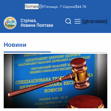
П’ятниця, 7 Серпня
44.76
Полтава
[gtranslate]
Новини