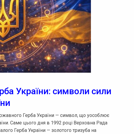
ба України: символи сили
їни
ержавного Герба України — символ, що уособлює
раїни. Саме цього дня в 1992 році Верховна Рада
лого Герба України — золотого тризуба на