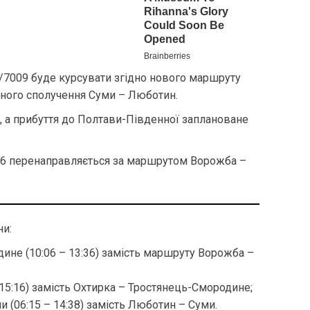
/7009 буде курсувати згідно нового маршруту
чного сполучення Суми – Люботин.
, а прибуття до Полтави-Південної заплановане
016 перенаправляється за маршрутом Ворожба –
ни:
не (10:06 – 13:36) замість маршруту Ворожба –
15:16) замість Охтирка – Тростянець-Смородине;
 (06:15 – 14:38) замість Люботин – Суми.