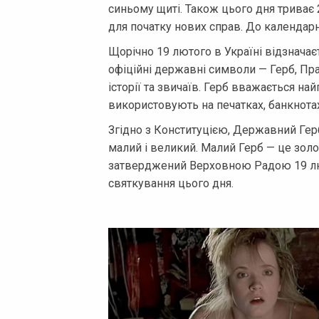
синьому щиті. Також цього дня триває
для початку нових справ. До календарн
Щорічно 19 лютого в Україні відзнача
офіційні державні символи — Герб, Прап
історії та звичаїв. Герб вважається 
використовують на печатках, банкнотах
Згідно з Конституцією, Державний Гер
малий і великий. Малий Герб — це золо
затверджений Верховною Радою 19 лют
святкування цього дня.