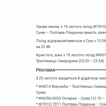
Таким чином, з 19 лютого поїзд №7010
Суми – Полтава-Південна замість зви
Поїзд відправлятиметься з Сум о 15:36
на 22:48.
Крім того, вже з 19 лютого поїзд №6
Тростянець-Смородине (20:20 – 22:54).
Реклама
З 20 лютого вводяться й додаткові змі
* №6014 Ворожба – Тростянець-Смороди
Суми;
* №6056/6055 Охтирка – Суми (12:16 – 
* №7012/7011 Полтава-Південна – Суми