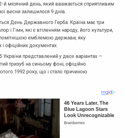
 2-й місячний день, який вважається сприятливим
ої весни залишилося 9 днів.
ється День Державного Герба. Країна має три
ор і Гімн, які є втіленням народу, його культури,
найпомітнішою емблемою держави, яку
 і офіційних документах.
б України представлений у двох варіантах —
тий тризуб на синьому фоні, офіційно
ого 1992 року, що і стало причиною