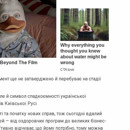
ент ще не затверджено й перебуває на стадії
але й символ спадкоємності української
в Київської Русі.
і та початку нових справ, тож сьогодні вдалий
ей — від оздоровчих програм до великих бізнес-
уїтивно відчуває, що йому потрібно, тому можна