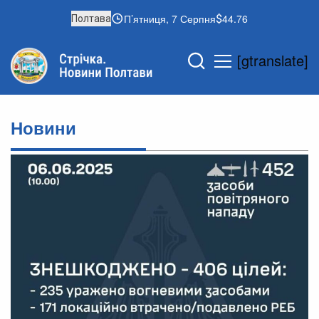
П’ятниця, 7 Серпня
44.76
Полтава
[gtranslate]
Новини