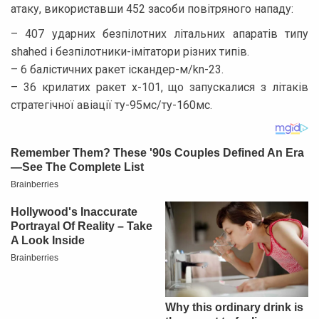
атаку, використавши 452 засоби повітряного нападу:
– 407 ударних безпілотних літальних апаратів типу
shahed і безпілотники-імітатори різних типів.
– 6 балістичних ракет іскандер-м/kn-23.
– 36 крилатих ракет х-101, що запускалися з літаків
стратегічної авіації ту-95мс/ту-160мс.