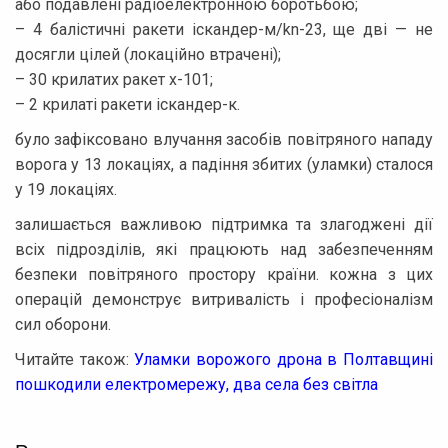
або подавлені радіоелектронною боротьбою;
– 4 балістичні ракети іскандер-м/kn-23, ще дві — не
досягли цілей (локаційно втрачені);
– 30 крилатих ракет х-101;
– 2 крилаті ракети іскандер-к.
було зафіксовано влучання засобів повітряного нападу
ворога у 13 локаціях, а падіння збитих (уламки) сталося
у 19 локаціях.
залишається важливою підтримка та злагоджені дії
всіх підрозділів, які працюють над забезпеченням
безпеки повітряного простору країни. кожна з цих
операцій демонструє витривалість і професіоналізм
сил оборони.
Читайте також:
Уламки ворожого дрона в Полтавщині
пошкодили електромережу, два села без світла