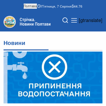
П’ятниця, 7 Серпня
44.76
Полтава
[gtranslate]
Новини