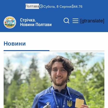
Субота, 8 Серпня
44.76
Полтава
[gtranslate]
Новини