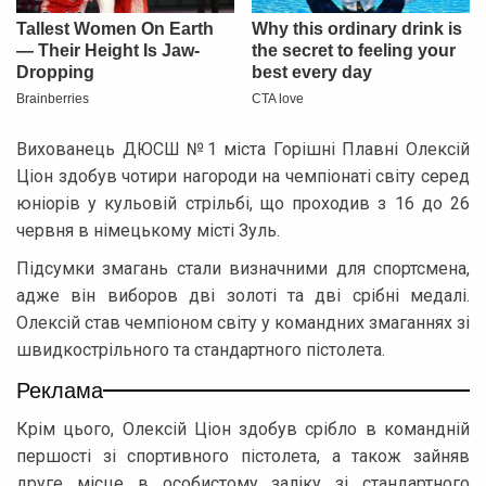
Вихованець ДЮСШ №1 міста Горішні Плавні Олексій
Ціон здобув чотири нагороди на чемпіонаті світу серед
юніорів у кульовій стрільбі, що проходив з 16 до 26
червня в німецькому місті Зуль.
Підсумки змагань стали визначними для спортсмена,
адже він виборов дві золоті та дві срібні медалі.
Олексій став чемпіоном світу у командних змаганнях зі
швидкострільного та стандартного пістолета.
Реклама
Крім цього, Олексій Ціон здобув срібло в командній
першості зі спортивного пістолета, а також зайняв
друге місце в особистому заліку зі стандартного