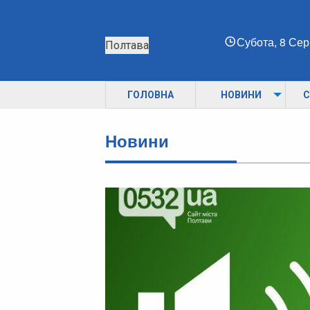
Субота, 8 Се
Полтава
ГОЛОВНА
НОВИНИ
С
Новини