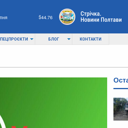
рпня
44.76
ПЕЦПРОЄКТИ
БЛОГ
КОНТАКТИ
Ост