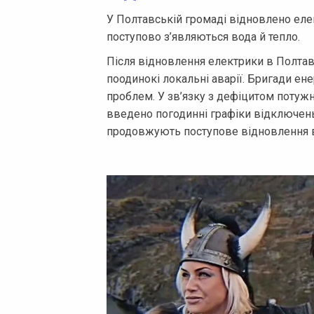
У Полтавській громаді відновлено елек
поступово з’являються вода й тепло.
Після відновлення електрики в Полтаві
поодинокі локальні аварії. Бригади е
проблем. У зв’язку з дефіцитом потуж
введено погодинні графіки відключень
продовжують поступове відновлення в