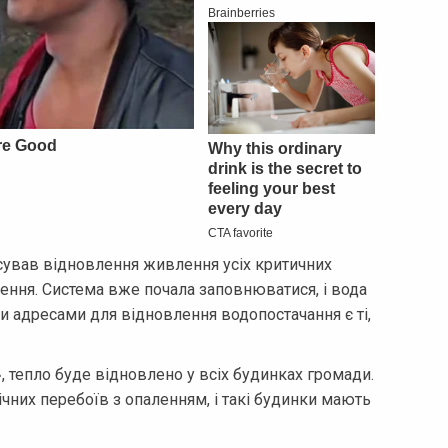
сував відновлення живлення усіх критичних
ення. Система вже почала заповнюватися, і вода
 адресами для відновлення водопостачання є ті,
 тепло буде відновлено у всіх будинках громади.
чних перебоїв з опаленням, і такі будинки мають