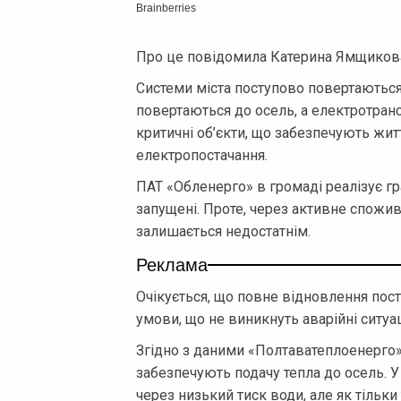
Про це повідомила Катерина Ямщикова,
Системи міста поступово повертаються
повертаються до осель, а електротран
критичні об’єкти, що забезпечують жит
електропостачання.
ПАТ «Обленерго» в громаді реалізує г
запущені. Проте, через активне спожи
залишається недостатнім.
Реклама
Очікується, що повне відновлення пост
умови, що не виникнуть аварійні ситуац
Згідно з даними «Полтаватеплоенерго»,
забезпечують подачу тепла до осель. 
через низький тиск води, але як тільки