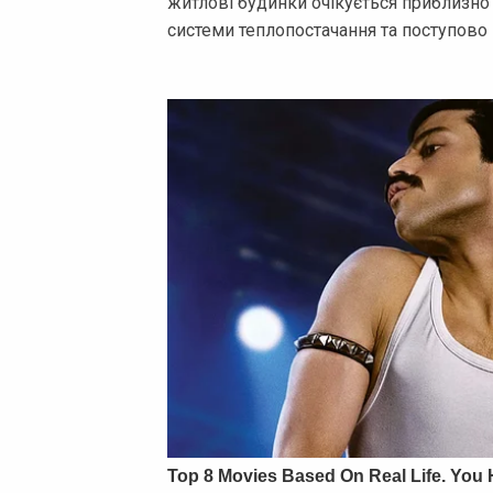
житлові будинки очікується приблизно д
системи теплопостачання та поступово