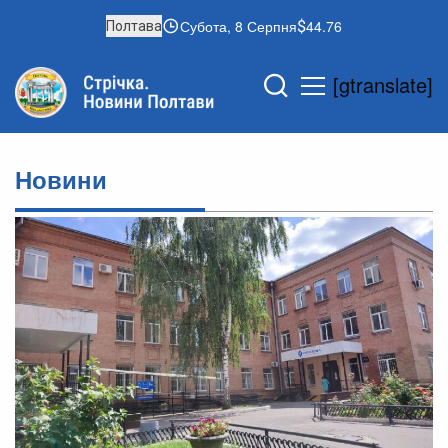
Субота, 8 Серпня
44.76
Полтава
[gtranslate]
Новини